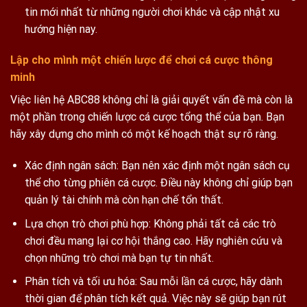
tin mới nhất từ những người chơi khác và cập nhật xu
hướng hiện nay.
Lập cho mình một chiến lược để chơi cá cược thông
minh
Việc liên hệ ABC88 không chỉ là giải quyết vấn đề mà còn là
một phần trong chiến lược cá cược tổng thể của bạn. Bạn
hãy xây dựng cho mình có một kế hoạch thật sự rõ ràng.
Xác định ngân sách: Bạn nên xác định một ngân sách cụ
thể cho từng phiên cá cược. Điều này không chỉ giúp bạn
quản lý tài chính mà còn hạn chế tổn thất.
Lựa chọn trò chơi phù hợp: Không phải tất cả các trò
chơi đều mang lại cơ hội thắng cao. Hãy nghiên cứu và
chọn những trò chơi mà bạn tự tin nhất.
Phân tích và tối ưu hóa: Sau mỗi lần cá cược, hãy dành
thời gian để phân tích kết quả. Việc này sẽ giúp bạn rút