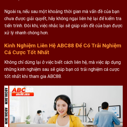
Ngoài ra, nếu sau một khoảng thời gian mà vấn đề của bạn
chưa được giải quyết, hãy không ngại liên hệ lại để kiểm tra
tiến trình. Đôi khi, việc nhắc lại sẽ giúp vấn đề của bạn được
xử lý nhanh chóng hơn.
Kinh Nghiệm Liên Hệ ABC88 Để Có Trải Nghiệm
Cá Cược Tốt Nhất
Không chỉ dừng lại ở việc biết cách liên hệ, mà việc áp dụng
những kinh nghiệm sau sẽ giúp bạn có trải nghiệm cá cược
tốt nhất khi tham gia ABC88.