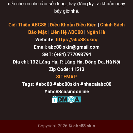
nếu như có nhu cầu sử dụng , hãy đăng ký tài khoản ngay
bây giờ nhé.
Giới Thiệu ABC88
|
Điều Khoản Điều Kiện
|
Chính Sách
Bảo Mật
|
Liên Hệ ABC88
|
Ngân Hà
Website:
https://abc88.skin/
Email:
abc88.skin@gmail.com
SĐT: (+84) 777093794
Địa chỉ: 132 Láng Hạ, P. Láng Hạ, Đống Đa, Hà Nội
Zip Code: 11513
SITEMAP
Tags: #abc88 #abc88skin
#nhacaiabc88
#abc88casinoonline
Copyright 2026 ©
abc88.skin