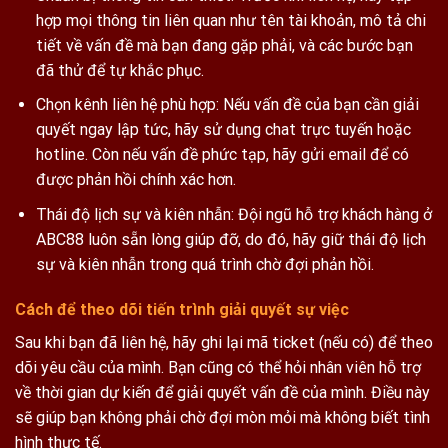
hợp mọi thông tin liên quan như tên tài khoản, mô tả chi
tiết về vấn đề mà bạn đang gặp phải, và các bước bạn
đã thử để tự khắc phục.
Chọn kênh liên hệ phù hợp: Nếu vấn đề của bạn cần giải
quyết ngay lập tức, hãy sử dụng chat trực tuyến hoặc
hotline. Còn nếu vấn đề phức tạp, hãy gửi email để có
được phản hồi chính xác hơn.
Thái độ lịch sự và kiên nhẫn: Đội ngũ hỗ trợ khách hàng ở
ABC88 luôn sẵn lòng giúp đỡ, do đó, hãy giữ thái độ lịch
sự và kiên nhẫn trong quá trình chờ đợi phản hồi.
Cách để theo dõi tiến trình giải quyết sự việc
Sau khi bạn đã liên hệ, hãy ghi lại mã ticket (nếu có) để theo
dõi yêu cầu của mình. Bạn cũng có thể hỏi nhân viên hỗ trợ
về thời gian dự kiến để giải quyết vấn đề của mình. Điều này
sẽ giúp bạn không phải chờ đợi mòn mỏi mà không biết tình
hình thực tế.