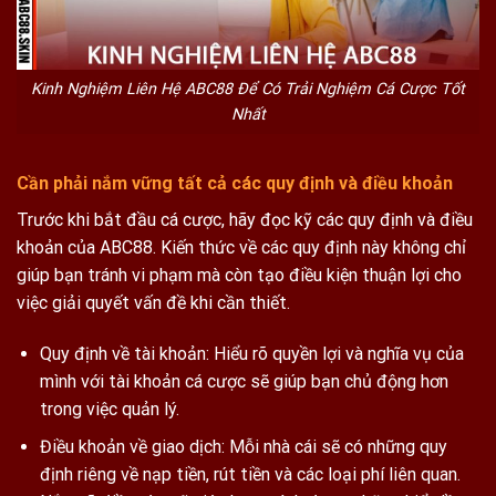
Kinh Nghiệm Liên Hệ ABC88 Để Có Trải Nghiệm Cá Cược Tốt
Nhất
Cần phải nắm vững tất cả các quy định và điều khoản
Trước khi bắt đầu cá cược, hãy đọc kỹ các quy định và điều
khoản của ABC88. Kiến thức về các quy định này không chỉ
giúp bạn tránh vi phạm mà còn tạo điều kiện thuận lợi cho
việc giải quyết vấn đề khi cần thiết.
Quy định về tài khoản: Hiểu rõ quyền lợi và nghĩa vụ của
mình với tài khoản cá cược sẽ giúp bạn chủ động hơn
trong việc quản lý.
Điều khoản về giao dịch: Mỗi nhà cái sẽ có những quy
định riêng về nạp tiền, rút tiền và các loại phí liên quan.