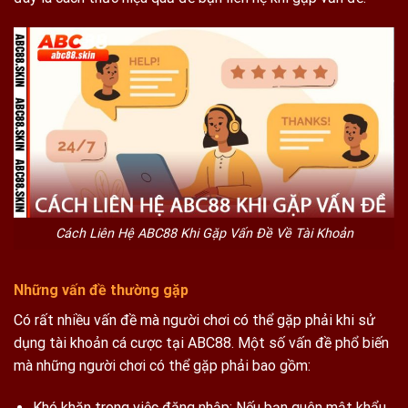
Cách Liên Hệ ABC88 Khi Gặp Vấn Đề Về Tài Khoản
Những vấn đề thường gặp
Có rất nhiều vấn đề mà người chơi có thể gặp phải khi sử
dụng tài khoản cá cược tại ABC88. Một số vấn đề phổ biến
mà những người chơi có thể gặp phải bao gồm:
Khó khăn trong việc đăng nhập: Nếu bạn quên mật khẩu