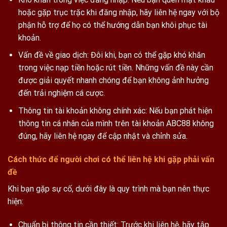
hoặc gặp trục trặc khi đăng nhập, hãy liên hệ ngay với bộ
phận hỗ trợ để họ có thể hướng dẫn bạn khôi phục tài
khoản.
Vấn đề về giao dịch: Đôi khi, bạn có thể gặp khó khăn
trong việc nạp tiền hoặc rút tiền. Những vấn đề này cần
được giải quyết nhanh chóng để bạn không ảnh hưởng
đến trải nghiệm cá cược.
Thông tin tài khoản không chính xác: Nếu bạn phát hiện
thông tin cá nhân của mình trên tài khoản ABC88 không
đúng, hãy liên hệ ngay để cập nhật và chỉnh sửa.
Cách thức để người chơi có thể liên hệ khi gặp phải vấn
đề
Khi bạn gặp sự cố, dưới đây là quy trình mà bạn nên thực
hiện:
Chuẩn bị thông tin cần thiết: Trước khi liên hệ, hãy tập