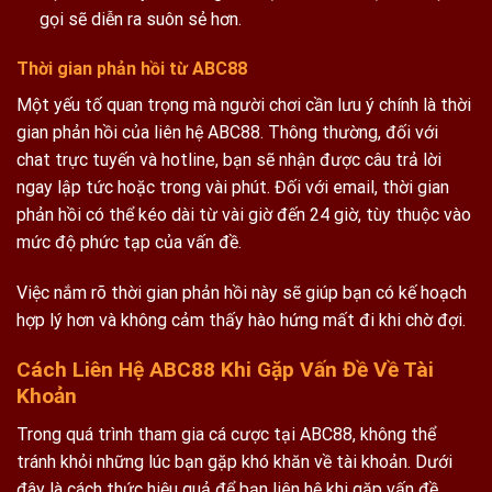
gọi sẽ diễn ra suôn sẻ hơn.
Thời gian phản hồi từ ABC88
Một yếu tố quan trọng mà người chơi cần lưu ý chính là thời
gian phản hồi của liên hệ ABC88. Thông thường, đối với
chat trực tuyến và hotline, bạn sẽ nhận được câu trả lời
ngay lập tức hoặc trong vài phút. Đối với email, thời gian
phản hồi có thể kéo dài từ vài giờ đến 24 giờ, tùy thuộc vào
mức độ phức tạp của vấn đề.
Việc nắm rõ thời gian phản hồi này sẽ giúp bạn có kế hoạch
hợp lý hơn và không cảm thấy hào hứng mất đi khi chờ đợi.
Cách Liên Hệ ABC88 Khi Gặp Vấn Đề Về Tài
Khoản
Trong quá trình tham gia cá cược tại ABC88, không thể
tránh khỏi những lúc bạn gặp khó khăn về tài khoản. Dưới
đây là cách thức hiệu quả để bạn liên hệ khi gặp vấn đề.