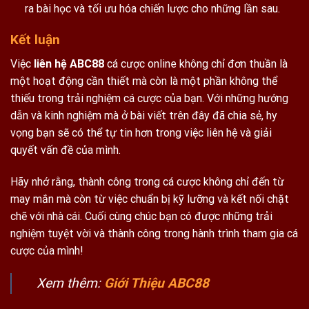
ra bài học và tối ưu hóa chiến lược cho những lần sau.
Kết luận
Việc
liên hệ ABC88
cá cược online không chỉ đơn thuần là
một hoạt động cần thiết mà còn là một phần không thể
thiếu trong trải nghiệm cá cược của bạn. Với những hướng
dẫn và kinh nghiệm mà ở bài viết trên đây đã chia sẻ, hy
vọng bạn sẽ có thể tự tin hơn trong việc liên hệ và giải
quyết vấn đề của mình.
Hãy nhớ rằng, thành công trong cá cược không chỉ đến từ
may mắn mà còn từ việc chuẩn bị kỹ lưỡng và kết nối chặt
chẽ với nhà cái. Cuối cùng chúc bạn có được những trải
nghiệm tuyệt vời và thành công trong hành trình tham gia cá
cược của mình!
Xem thêm:
Giới Thiệu ABC88