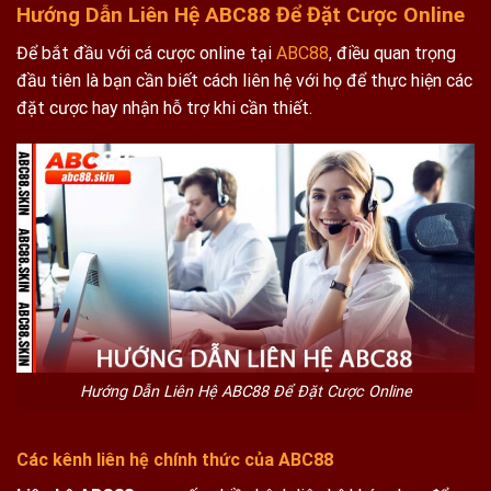
Hướng Dẫn Liên Hệ ABC88 Để Đặt Cược Online
Để bắt đầu với cá cược online tại
ABC88
, điều quan trọng
đầu tiên là bạn cần biết cách liên hệ với họ để thực hiện các
đặt cược hay nhận hỗ trợ khi cần thiết.
Hướng Dẫn Liên Hệ ABC88 Để Đặt Cược Online
Các kênh liên hệ chính thức của ABC88