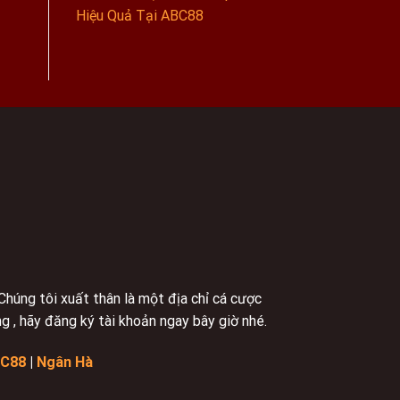
Hiệu Quả Tại ABC88
Chúng tôi xuất thân là một địa chỉ cá cược
g , hãy đăng ký tài khoản ngay bây giờ nhé.
BC88
|
Ngân Hà