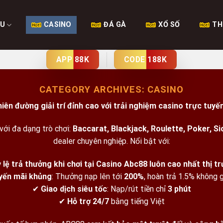
ỆU
CASINO
ĐÁ GÀ
XỔ SỐ
TH
APP 88K
CODE 188K
CATEGORY ARCHIVES:
CASINO
iên đường giải trí đỉnh cao với trải nghiệm casino trực tuyế
với đa dạng trò chơi:
Baccarat, Blackjack, Roulette, Poker, Si
dealer chuyên nghiệp. Nổi bật với:
 lệ trả thưởng khi chơi tại Casino Abc88 luôn cao nhất thị t
yến mãi khủng
: Thưởng nạp lên tới
200%
, hoàn trả 1.5% không g
✔
Giao dịch siêu tốc
: Nạp/rút tiền chỉ
3 phút
✔
Hỗ trợ 24/7
bằng tiếng Việt