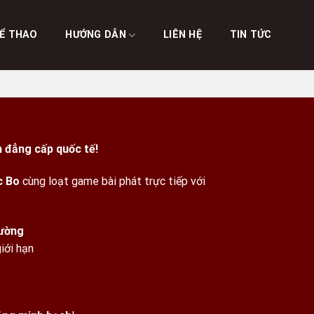
Ể THAO
HƯỚNG DẪN
LIÊN HỆ
TIN TỨC
n đẳng cấp quốc tế!
c Bo
cùng loạt game bài phát trực tiếp với
rường
iới hạn