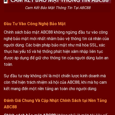
Cam Kết Bảo Mật Thông Tin Tại ABC88
Đầu Tư Vào Công Nghệ Bảo Mật
Chính sách bảo mật ABC88 không ngừng đầu tư vào công
nghệ bảo mật mới nhất nhằm bảo vệ thông tin cá nhân của
người dùng. Các biện pháp bảo mật như mã hóa SSL, xác
thực hai yếu tố và hệ thống phát hiện xâm nhập liên tục
được áp dụng để giữ cho thông tin của người dùng luôn an
toàn.
Sự đầu tư này không chỉ là một chiến lược kinh doanh mà
còn thể hiện trách nhiệm xã hội của ABC88, khi mà họ cam
kết mang đến một nền tảng an toàn cho người dùng.
Đánh Giá Chung Và Cập Nhật Chính Sách tại Nền Tảng
ABC88